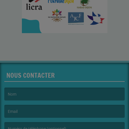
NOUS CONTACTER
(Le nom est obligatoire. )
(L’email est obligatoire. )