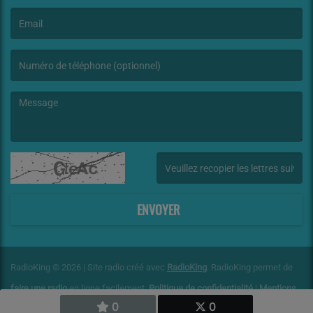
(Le nom est obligatoire. )
(L’email est obligatoire. )
(Le message est obligatoire. )
(Captcha invalide. )
ENVOYER
RadioKing © 2026 | Site radio créé avec
RadioKing
. RadioKing permet de
faire une radio
en ligne facilement.
Politique de confidentialité
|
Mentions
0
0
légales