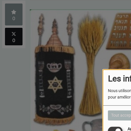
0
0
Les in
Nous utilison
pour améliore
Tout accep
A