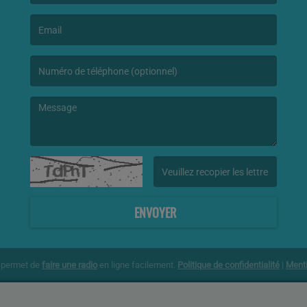
(Le nom est obligatoire. )
(L’email est obligatoire. )
(Le message est obligatoire. )
(Captcha invalide. )
ENVOYER
g permet de
faire une radio
en ligne facilement.
Politique de confidentialité
|
Menti