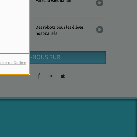
Paracha Vaèt'hanan
Des robots pour les élèves
hospitalisés
RETROUVEZ-NOUS SUR
pulsé par Orejime