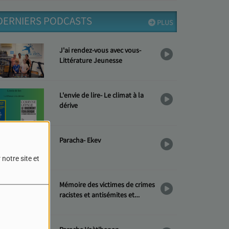
DERNIERS PODCASTS
PLUS
J'ai rendez-vous avec vous-
Littérature Jeunesse
L'envie de lire- Le climat à la
dérive
Paracha- Ekev
notre site et
Mémoire des victimes de crimes
racistes et antisémites et
Hommage aux « Justes »