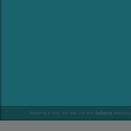
RadioKing © 2026 | Site radio créé avec
RadioKing
. RadioKin