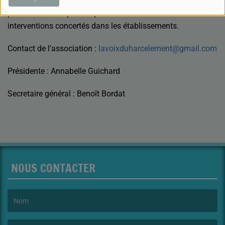
L'association va former des bénévoles et comme
partenaire du dispositif "pHARe" elle sollicitera des
interventions concertés dans les établissements.
Contact de l'association :
lavoixduharcelement@gmail.com
Présidente : Annabelle Guichard
Secretaire général : Benoît Bordat
NOUS CONTACTER
(Le nom est obligatoire. )