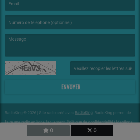
(L’email est obligatoire. )
(Le message est obligatoire. )
(Captcha invalide. )
ENVOYER
RadioKing © 2026 | Site radio créé avec
RadioKing
. RadioKing permet de
faire une radio
en ligne facilement.
Politique de confidentialité
|
Mentions
0
0
légales